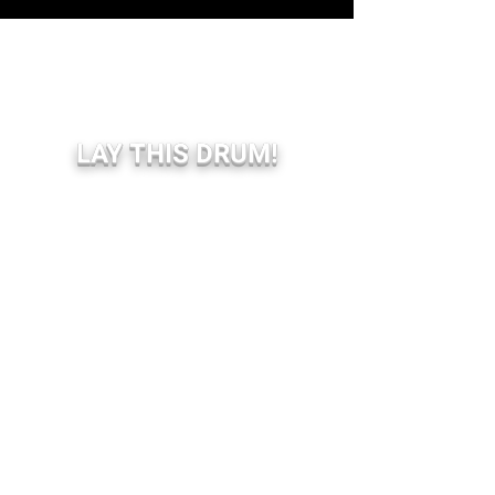
LAY THIS DRUM!
BOOKING SHOW:
Livediffusion.be (Belgium)
Koortzz.be (Belgium)
Bookyourshow.fr (France)
BOOKING EVENT:
info(at)compagnieduscopitone.be
Restez informé.e.s,
abonnez-vous à notre newsletter