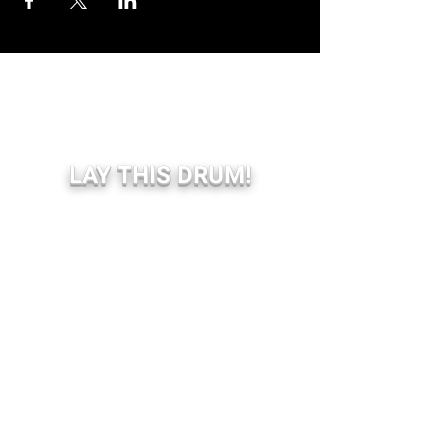
LAY THIS DRUM!
BOOKING SHOW:
Livediffusion.be (Belgium)
Koortzz.be (Belgium)
Bookyourshow.fr (France)
BOOKING EVENT:
info(at)compagnieduscopitone.be