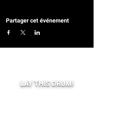
Partager cet événement
LAY THIS DRUM!
BOOKING SHOW:
Livediffusion.be (Belgique)
Koortzz.be (Belgïe)