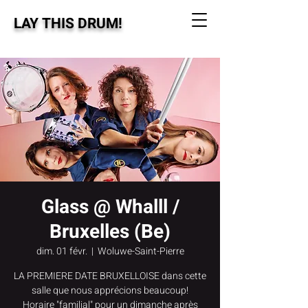
LAY THIS DRUM!
Glass @ Whalll /
Bruxelles (Be)
dim. 01 févr.
  |  
Woluwe-Saint-Pierre
LA PREMIERE DATE BRUXELLOISE dans cette
salle que nous apprécions beaucoup!
Horaire "familial" pour un dimanche après