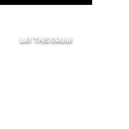
LAY THIS DRUM!
BOOKING SHOW:
Livediffusion.be (Belgique)
Koortzz.be (Belgïe)
BOOKING EVENT:
info(at)compagnieduscopitone.be
Restez informé.e.s,
abonnez-vous à notre newsletter